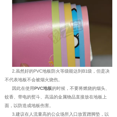
2.
虽然好的
PVC
地板防火等级能达到
B1
级，但是决
不代表地板不会被烟火烧伤。
因此在使用
PVC
地板
的时候，不要将燃烧的烟头、
蚊香、带电的熨斗、高温的金属物品直接放在地板上
面，以防造成地板伤害。
3.
建议在人流量高的公众场所入口放置蹭脚垫，以